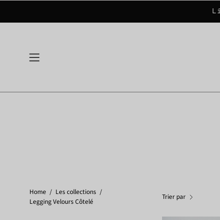
Aller
L
au
contenu
Ouvrir
le
menu
de
navigation
Home
/
Les collections
/
Trier par
Legging Velours Côtelé