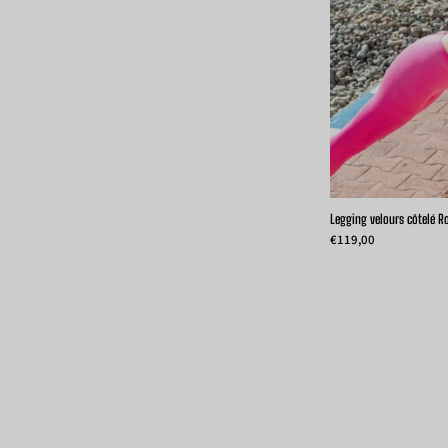
w
/
l
v
Legging velours côtelé R
€119,00
c
t