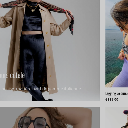
ours côtelé
rançaise, matière haut de gamme italienne
Legging velours 
€119,00