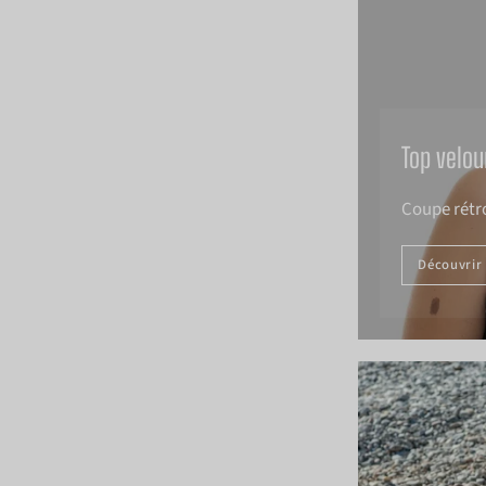
Top velou
Coupe rétro
Découvrir
v
l