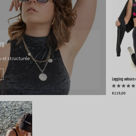
rs
 et structurée
Legging velours c
€119,00
Model
wearing
ribbed
elvet
eggings