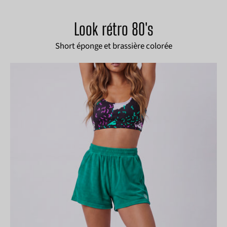
Afficher les produits
Look rétro 80's
Short éponge et brassière colorée