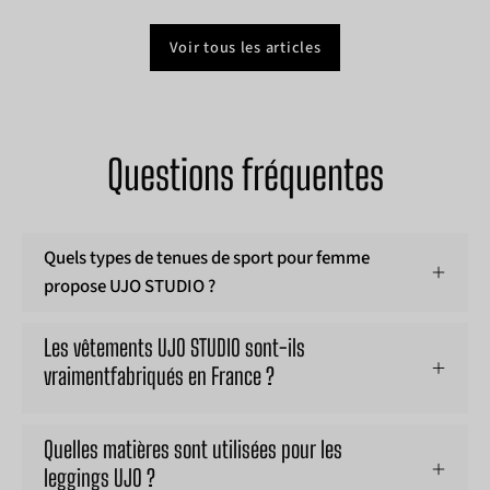
collections estivales, ce
doit donc être aussi
endoc
tissu rétro s'invite
confortable que
que v
Voir tous les articles
partout : des studios de
spectaculaire et
votre
yoga aux pistes de roller,
surtout,...
l'effo
de la farniente à la
Voici
plage...
une te
Questions fréquentes
Quels types de tenues de sport pour femme
propose UJO STUDIO ?
Les vêtements UJO STUDIO sont-ils
vraimentfabriqués en France ?
Quelles matières sont utilisées pour les
leggings UJO ?