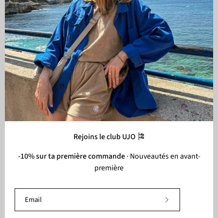
Je m'inscris
Liens
Aide
Shop
Rejoins le club UJO 🎏
-10% sur ta première commande
· Nouveautés en avant-
première
Langue
Français
© 2026,
UJO
.
Shopify
.
Abonnez-
vous