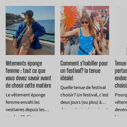
Vêtements éponge
Comment s'habiller pour
Tenue
femme : tout ce que
un festival? la tenue
pertu
vous devez savoir avant
idéale!
endoc
de chosir cette matière
choisi
Quelle tenue de festival
Le vêtement éponge
choisir? Un festival, c'est
Pourqu
femme envahi les
deux jours (ou plus) à
vêtem
vestiaires depuis les
danser, transpirer, rire et
devenu
années 80. Star
se laisser porter par la
bien 
montante des
musique. La tenue idéale
Pertu