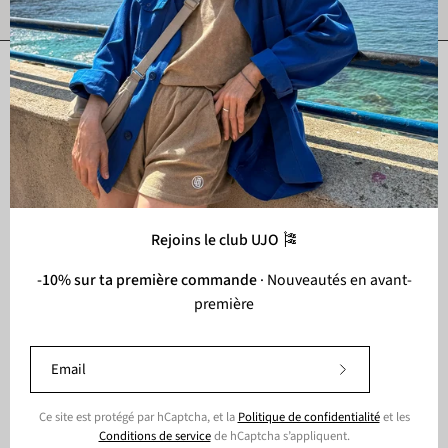
12h
Liens
Aide
Shop
Rejoins le club UJO 🎏
-10% sur ta première commande
· Nouveautés en avant-
première
Langue
Français
© 2026,
UJO
.
Shopify
.
Abonnez-
vous
à
Ce site est protégé par hCaptcha, et la
Politique de confidentialité
et les
notre
Conditions de service
de hCaptcha s’appliquent.