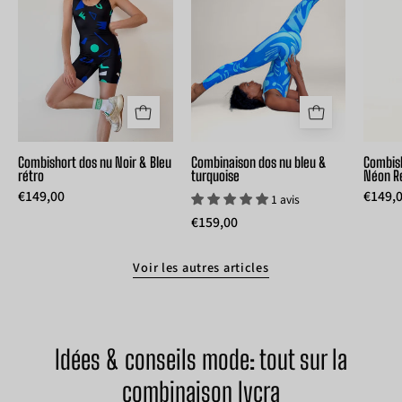
short
coloré
lycra
en
dos
combinaison
nu
lycra
noir
recyclé
et
UJŌ,
bleu
idéale
rétro
en
Combishort dos nu Noir & Bleu
Combinaison dos nu bleu &
Combish
rétro
turquoise
Néon R
UJO
tenue
€149,00
€149,
1 avis
de
€159,00
festival
Voir les autres articles
Idées & conseils mode: tout sur la
combinaison lycra