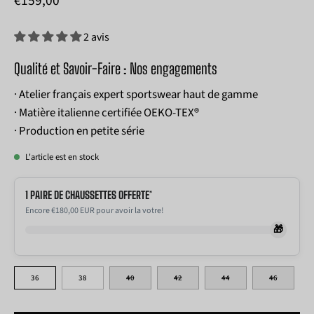
€159,00
2 avis
Qualité et Savoir-Faire : Nos engagements
· Atelier français expert sportswear haut de gamme
· Matière italienne certifiée OEKO-TEX®
· Production en petite série
L'article est en stock
1 PAIRE DE CHAUSSETTES OFFERTE*
Encore €180,00 EUR pour avoir la votre!
🎁
TAILLE
36
38
40
42
44
46