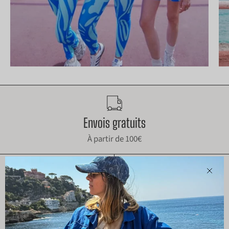
Envois gratuits
À partir de 100€
Ferm
Package écologique
Expédition sous 24h à
48h
Recyclable et recyclé
Commande envoyée avant