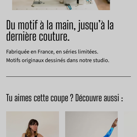
Du motif à la main, jusqu’à la
dernière couture.
Fabriquée en France, en séries limitées.
Motifs originaux dessinés dans notre studio.
Tu aimes cette coupe ? Découvre aussi :
Modèle
Look
en
original
combi
et